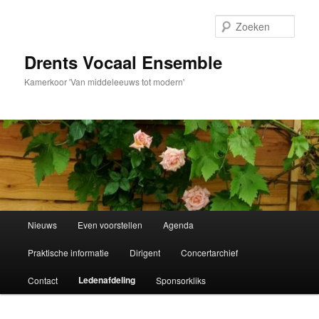
Spring
naar
Zoek
de
primaire
Drents Vocaal Ensemble
inhoud
Kamerkoor 'Van middeleeuws tot modern'
Hoofdmenu
Nieuws
Even voorstellen
Agenda
Praktische informatie
Dirigent
Concertarchief
Ledenafdeling
Contact
Sponsorkliks